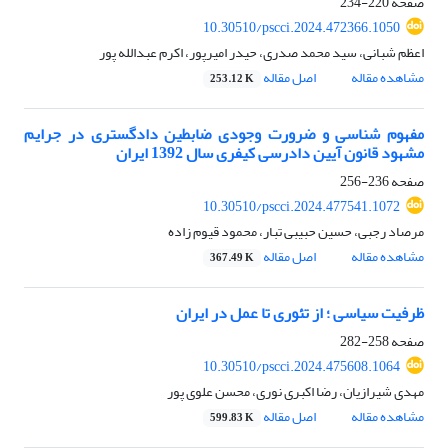
صفحه
220-234
10.30510/pscci.2024.472366.1050
اعظم شبانی، سید محمد صدری، حیدر امیرپور، اکرم عبدالله پور
مشاهده مقاله
اصل مقاله
253.12 K
مفهوم شناسی و ضرورت وجودی ضابطین دادگستری در جرایم
مشهود قانون آیین دادرسی کیفری سال 1392 ایران
صفحه
236-256
10.30510/pscci.2024.477541.1072
مرصاد رجبی، حسین حبیبی تبار، محمود قیوم زاده
مشاهده مقاله
اصل مقاله
367.49 K
ظرفیت سیاسی ؛ از تئوری تا عمل در ایران
صفحه
258-282
10.30510/pscci.2024.475608.1064
مهدی شیرازیان، رضا اکبری نوری، محسن علوی پور
مشاهده مقاله
اصل مقاله
599.83 K