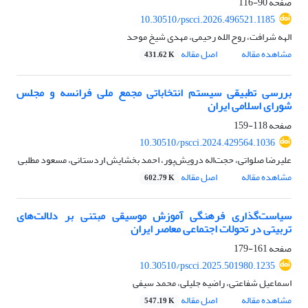
صفحه
90-116
10.30510/pscci.2026.496521.1185
الهه شرافت، روح الله رحیمی، مهدی شیخ موحد
مشاهده مقاله
اصل مقاله
431.62 K
بررسی تطبیقی سیستم انتخاباتی مجمع ملی فرانسه و مجلس
شورای اسلامی ایران
صفحه
118-159
10.30510/pscci.2024.429564.1036
علیرضا صلواتی، حجت‌اله درویش‌پور، احمد بخشایش اردستانی، مسعود مطلبی
مشاهده مقاله
اصل مقاله
602.79 K
سیاست‌گذاری فرهنگی آموزش موسیقی مبتنی بر دلالت‌های
تربیتی در تحولات اجتماعی معاصر ایران
صفحه
161-179
10.30510/pscci.2025.501980.1235
اسماعیل شفاعتی، راضیه جلیلی، محمد سیفی
مشاهده مقاله
اصل مقاله
547.19 K