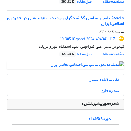
مشاهده مقاله
اصل مقاله
380.92 K
جامعه‌شناسی سیاسی گذشته‌گرای تهدیداتِ هویت‌ملی ‌در جمهوری
اسلامی ایران
صفحه
548-570
10.30510/pscci.2024.494041.1171
کیانوش معمر، علی اکبر امینی، سید اسدالله اطهری مریانه
مشاهده مقاله
اصل مقاله
422.58 K
مقالات آماده انتشار
شماره جاری
شماره‌های پیشین نشریه
دوره 5 (1405)