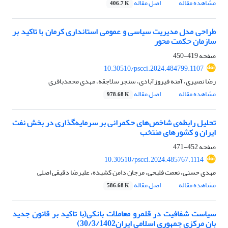
مشاهده مقاله
اصل مقاله
406.7 K
طراحی مدل مدیریت سیاسی و عمومی استانداری کرمان با تاکید بر
سازمان حکمت محور
صفحه
419-450
10.30510/pscci.2024.484799.1107
رضا نصیری، آمنه فیروزآبادی، سنجر سلاجقه، مهدی محمدباقری
مشاهده مقاله
اصل مقاله
978.68 K
تحلیل رابطه‌ی شاخص‌های حکمرانی بر سرمایه‌گذاری در بخش نفت
ایران و کشورهای منتخب
صفحه
452-471
10.30510/pscci.2024.485767.1114
مهدی حسنی، نعمت فلیحی، مرجان دامن کشیده، علیرضا دقیقی اصلی
مشاهده مقاله
اصل مقاله
586.68 K
سیاست شفافیت در قلمرو معاملات بانکی(با تاکید بر قانون جدید
بان مرکزی جمهوری اسلامی ایران30/3/1402)