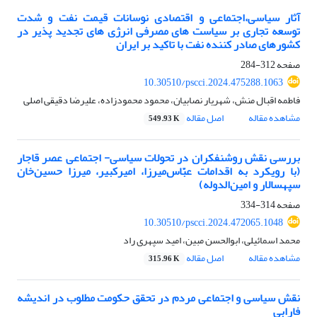
آثار سیاسی،اجتماعی و اقتصادی نوسانات قیمت نفت و شدت
توسعه تجاری بر سیاست های مصرفی انرژی های تجدید پذیر در
کشورهای صادر کننده نفت با تاکید بر ایران
صفحه
312-284
10.30510/pscci.2024.475288.1063
فاطمه اقبال منش، شهریار نصابیان، محمود محمودزاده، علیرضا دقیقی اصلی
مشاهده مقاله
اصل مقاله
549.93 K
بررسی نقش روشنفکران در تحولات سیاسی- اجتماعی عصر قاجار
(با رویکرد به اقدامات عبّاس‌میرزا، امیرکبیر، میرزا حسین‌خان
سپهسالار و امین‌الدوله)
صفحه
314-334
10.30510/pscci.2024.472065.1048
محمد اسمائیلی، ابوالحسن مبین، امید سپهری راد
مشاهده مقاله
اصل مقاله
315.96 K
نقش سیاسی و اجتماعی مردم در تحقق حکومت مطلوب در اندیشه
فارابی