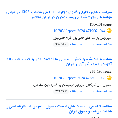
سیاست های تحلیلی قانون مجازات اسلامی مصوب 1392 بر مبانی
مولفه های جرم شناسی پست مدرن در ایران معاصر
صفحه
181-196
10.30510/pscci.2024.471906.1044
سیروس پارسا، علی جانی پور، کرم جانی پور
مشاهده مقاله
اصل مقاله
386.54 K
مقایسه اندیشه و کنش سیاسی ملا محمد عمر و جناب هبت اله
آخوندزاده و تاثیر آن بر ایران
صفحه
198-218
10.30510/pscci.2024.473861.1055
حسین علی شرکائی، میر ابراهیم صدیق، فخرالدین سلطانی
مشاهده مقاله
اصل مقاله
763.03 K
مطالعه تطبیقی سیاست های کیفیت حصول علم در باب کارشناسی و
شاهد در فقه و حقوق ایران