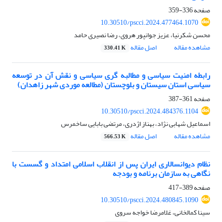
صفحه
336-359
10.30510/pscci.2024.477464.1070
محسن شکرنیا، عزیز جوانپور هروی، رضا نصیری حامد
مشاهده مقاله
اصل مقاله
330.41 K
رابطه امنیت سیاسی و مطالبه گری سیاسی و نقش آن در توسعه
سیاسی استان سیستان و بلوچستان (مطالعه موردی شهر زاهدان)
صفحه
361-387
10.30510/pscci.2024.484376.1104
اسماعیل شهابی نژاد، بهناز اژدری، مرتضی بابایی ساخمرس
مشاهده مقاله
اصل مقاله
566.53 K
نظام دیوانسالاری ایران پس از انقلاب اسلامی امتداد و گسست با
نگاهی به سازمان برنامه و بودجه
صفحه
389-417
10.30510/pscci.2024.480845.1090
سینا کمالخانی، غلامرضا خواجه سروی