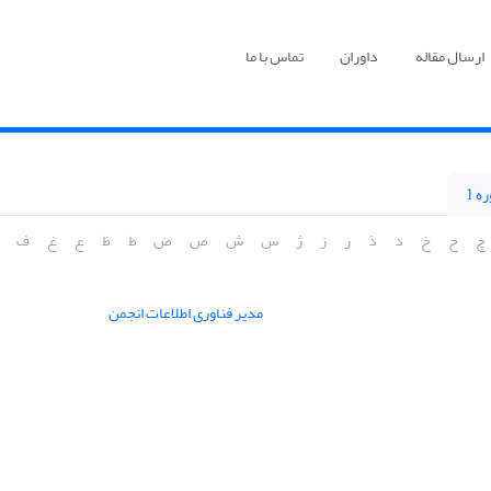
ارسال مقاله
داوران
تماس با ما
ه 1
چ
ح
خ
د
ذ
ر
ز
ژ
س
ش
ص
ض
ط
ظ
ع
غ
ف
مدیر فناوری اطلاعات انجمن