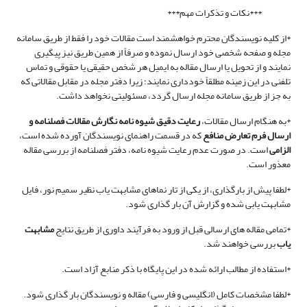
***نکات و تذکرات مهم***
*از کلیه نویسندگان محترم خواهشمند است مقالات خود را فقط از طریق سامانه
مجله و صفحه شخصی خود ارسال نموده و صرفاً از همین طریق نیز پیگیری
نمایند و از تحویل یا ارسال مقاله به ایمیل هر شخص حقیقی یا حقوقی و تماس
تلفنی در این زمینه مطلقاً خودداری نمایند؛ زیرا دفتر مجله در مقابل مقالاتی که
به جز از طریق سامانه مجله ارسال گردد، مسئولیتی نخواهد داشت.
*به هنگام ارسال مقالات،
رعایت دقیق شیوه نامه نگارش مقالات فصلنامه و
ارسال فرم تعارض منافع
که در قسمت راهنمای نویسندگان آورده شده است،
الزامی
است. در صورت عدم رعایت شیوه نامه، دفتر فصلنامه از بررسی مقاله
معذور است.
*لطفا پیش از بارگذاری، از یکی از تار نماهای مشابهت یاب نظیر سمیم نور، فایل
مشابهت یابی شده و گزارش آن بار گذاری شود.
*تمامی مقاله های ارسالی قبل از ورود به فرآیند داوری از طریق نتایج
مشابهت
یاب
بررسی خواهند شد.
*استفاده از مطالب ارائه شده در این پایگاه با ذکر منابع آزاد است.
*لطفا مشخصات کامل (انگلیسی و فارسی) مقاله و نویسندگان بار گذاری شود.