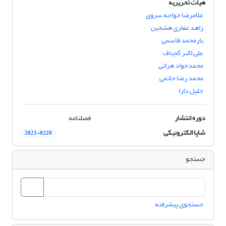
هیات تحریریه
غلامرضا خواجه سروی
زاهد غفاری هشجین
یارمحمد قاسمی
علی اکبر کجباف
محمدجواد هراتی
محمد رضا حاتمی
جلیل دارا
دوره انتشار
فصلنامه
شاپا الکترونیکی
2821-0220
جستجو
جستجوی پیشرفته