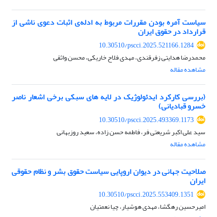
سیاست آمره بودن مقررات مربوط به ادله‌ی اثبات دعوی ناشی از
قرارداد در حقوق ایران
10.30510/pscci.2025.521166.1284
محمدرضا هدایتی زفرقندی، مهدی فلاح خاریکی، محسن واثقی
مشاهده مقاله
(بررسی کارکرد ایدئولوژیک در لایه های سبکی برخی اشعار ناصر
خسرو قبادیانی)
10.30510/pscci.2025.493369.1173
سید علی اکبر شریعتی فر، فاطمه حسن زاده، سعید روزبهانی
مشاهده مقاله
صلاحیت جهانی در دیوان اروپایی سیاست حقوق بشر و نظام حقوقی
ایران
10.30510/pscci.2025.553409.1351
امیرحسین رهگشا، مهدی هوشیار، چیا نعمتیان