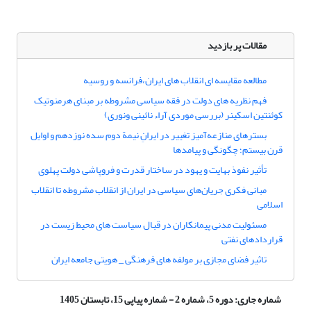
مقالات پر بازدید
مطالعه مقایسه ای انقلاب های ایران،فرانسه و روسیه
فهم نظریه های دولت در فقه سیاسی مشروطه بر مبنای هرمنوتیک
کوئنتین اسکینر (بررسی موردی آراء نائینی ونوری)
بسترهای منازعه‌آمیز تغییر در ایرانِ نیمة دوم سده نوزدهم و اوایل
قرن بیستم؛ چگونگی و پیامدها
تأثیر نفوذ بهایت و یهود در ساختار قدرت و فروپاشی دولت پهلوی
مبانی فکری جریان‌های سیاسی در ایران از انقلاب مشروطه تا انقلاب
اسلامی
مسئولیت مدنی پیمانکاران در قبال سیاست های محیط زیست در
قراردادهای نفتی
تاثیر فضای مجازی بر مولفه های فرهنگی _ هویتی جامعه ایران
شماره جاری:
دوره 5، شماره 2 - شماره پیاپی 15، تابستان 1405