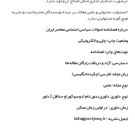
درصورت عدم بار گذاری امکان اصلاح آن وجود ندارد.
*مسئولیت محتوایی و علمی مقالات بر عهده نویسندگان محترم است و نشریه
هیچ گونه مسئولیتی ندارد.
درباره فصلنامه تحولات سیاسی اجتماعی معاصر ایران
وضعیت چاپ: چاپی و الکترونیکی
نوبت‌های چاپ: فصلنامه
دسترسی: آزاد و دریافت رایگان مقاله ها
زبان مجله: فارسی (چکیده انگلیسی)
نوع مجله: علمی
نوع داوری: داوری بدون نام (دوسو کور)و حداقل 2 داور
زمان داوری: در اولین زمان ممکن
ایمیل نشریه : info@psccijouq.ir