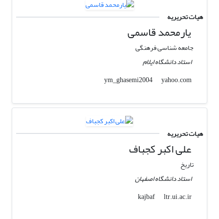
هیات تحریریه
یارمحمد قاسمی
جامعه شناسی فرهنگی
استاد دانشگاه ایلام
yahoo.com
ym_ghasemi2004
هیات تحریریه
علی اکبر کجباف
تاریخ
استاد دانشگاه اصفهان
ltr.ui.ac.ir
kajbaf