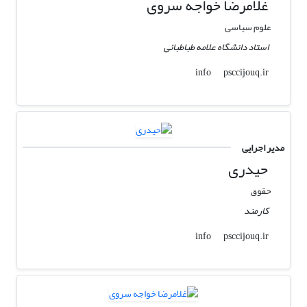
غلامرضا خواجه سروی
علوم سیاسی
استاد دانشگاه علامه طباطبائی
psccijouq.ir
info
مدیر اجرایی
حیدری
حقوق
کارمند
psccijouq.ir
info