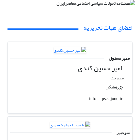
اعضای هیات تحریریه
مدیر مسئول
امیر حسین کندی
مدیریت
پژوهشگر
psccijouq.ir
info
سردبیر