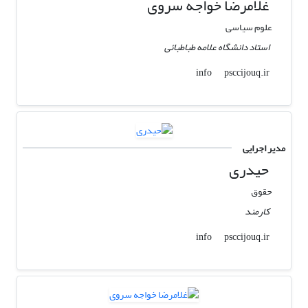
غلامرضا خواجه سروی
علوم سیاسی
استاد دانشگاه علامه طباطبائی
psccijouq.ir
info
مدیر اجرایی
حیدری
حقوق
کارمند
psccijouq.ir
info