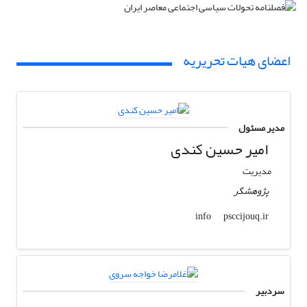
اعضای هیات تحریریه
مدیر مسئول
امیر حسین کندی
مدیریت
پژوهشگر
psccijouq.ir
info
سردبیر