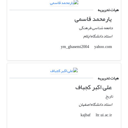
هیات تحریریه
یارمحمد قاسمی
جامعه شناسی فرهنگی
استاد دانشگاه ایلام
yahoo.com
ym_ghasemi2004
هیات تحریریه
علی اکبر کجباف
تاریخ
استاد دانشگاه اصفهان
ltr.ui.ac.ir
kajbaf